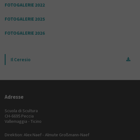
FOTOGALERIE 2022
FOTOGALERIE 2025
FOTOGALERIE 2026
Il Ceresio
Adresse
Scuola di Scultura
CH-6695 Peccia
Vallemaggia - Ticino
Direktion: Alex Naef - Almute Großmann-Naef