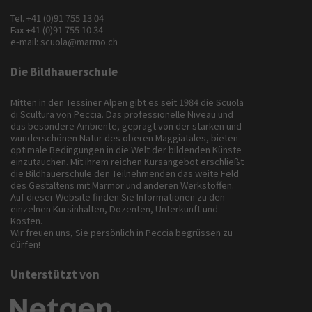
Tel.
+41 (0)91 755 13 04
Fax +41 (0)91 755 10 34
e-mail:
scuola@marmo.ch
Die Bildhauerschule
Mitten in den Tessiner Alpen gibt es seit 1984 die Scuola
di Scultura von Peccia. Das professionelle Niveau und
das besondere Ambiente, geprägt von der starken und
wunderschönen Natur des oberen Maggiatales, bieten
optimale Bedingungen in die Welt der bildenden Künste
einzutauchen. Mit ihrem reichen Kursangebot erschließt
die Bildhauerschule den Teilnehmenden das weite Feld
des Gestaltens mit Marmor und anderen Werkstoffen.
Auf dieser Website finden Sie Informationen zu den
einzelnen Kursinhalten, Dozenten, Unterkunft und
Kosten.
Wir freuen uns, Sie persönlich in Peccia begrüssen zu
dürfen!
Unterstützt von