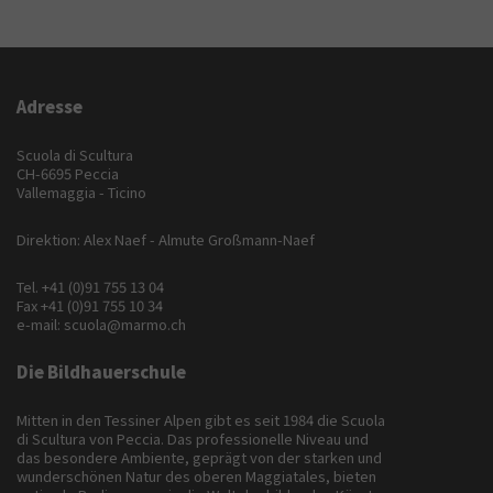
Adresse
Scuola di Scultura
CH-6695 Peccia
Vallemaggia - Ticino
Direktion: Alex Naef - Almute Großmann-Naef
Tel.
+41 (0)91 755 13 04
Fax +41 (0)91 755 10 34
e-mail:
scuola@marmo.ch
Die Bildhauerschule
Mitten in den Tessiner Alpen gibt es seit 1984 die Scuola
di Scultura von Peccia. Das professionelle Niveau und
das besondere Ambiente, geprägt von der starken und
wunderschönen Natur des oberen Maggiatales, bieten