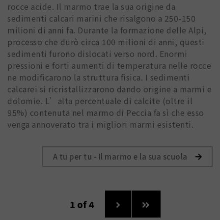
rocce acide. Il marmo trae la sua origine da
sedimenti calcari marini che risalgono a 250-150
milioni di anni fa. Durante la formazione delle Alpi,
processo che durò circa 100 milioni di anni, questi
sedimenti furono dislocati verso nord. Enormi
pressioni e forti aumenti di temperatura nelle rocce
ne modificarono la struttura fisica. I sedimenti
calcarei si ricristallizzarono dando origine a marmi e
dolomie. L’alta percentuale di calcite (oltre il
95%) contenuta nel marmo di Peccia fa sì che esso
venga annoverato tra i migliori marmi esistenti.
A tu per tu - Il marmo e la sua scuola
1
of 4