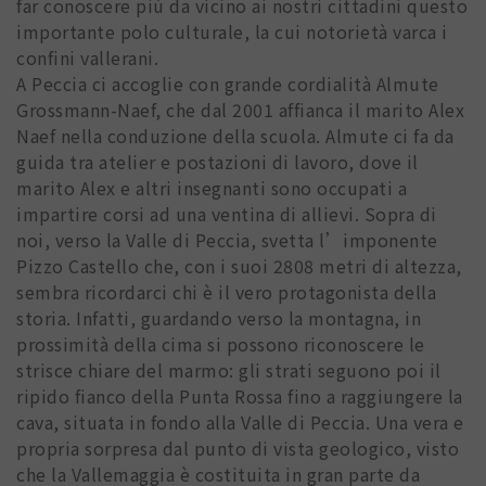
far conoscere più da vicino ai nostri cittadini questo
importante polo culturale, la cui notorietà varca i
confini vallerani.
A Peccia ci accoglie con grande cordialità Almute
Grossmann-Naef, che dal 2001 affianca il marito Alex
Naef nella conduzione della scuola. Almute ci fa da
guida tra atelier e postazioni di lavoro, dove il
marito Alex e altri insegnanti sono occupati a
impartire corsi ad una ventina di allievi. Sopra di
noi, verso la Valle di Peccia, svetta l’imponente
Pizzo Castello che, con i suoi 2808 metri di altezza,
sembra ricordarci chi è il vero protagonista della
storia. Infatti, guardando verso la montagna, in
prossimità della cima si possono riconoscere le
strisce chiare del marmo: gli strati seguono poi il
ripido fianco della Punta Rossa fino a raggiungere la
cava, situata in fondo alla Valle di Peccia. Una vera e
propria sorpresa dal punto di vista geologico, visto
che la Vallemaggia è costituita in gran parte da