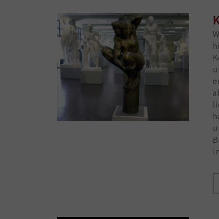
K
W
h
K
u
e
a
l
h
u
B
i