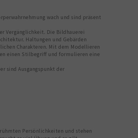
 Körperwahrnehmung wach und sind präsent
r Vergänglichkeit. Die Bildhauerei
rchitektur. Haltungen und Gebärden
lichen Charakteren. Mit dem Modellieren
ren einen Stilbegriff und formulieren eine
er sind Ausgangspunkt der
berühmten Persönlichkeiten und stehen
raucht es viel Übung und es gilt