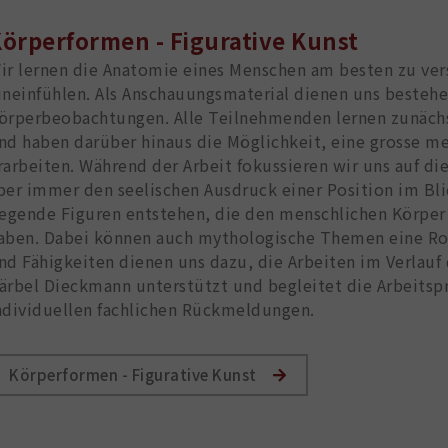
örperformen - Figurative Kunst
ir lernen die Anatomie eines Menschen am besten zu ve
ineinfühlen. Als Anschauungsmaterial dienen uns besteh
örperbeobachtungen. Alle Teilnehmenden lernen zunächs
nd haben darüber hinaus die Möglichkeit, eine grosse m
rarbeiten. Während der Arbeit fokussieren wir uns auf di
ber immer den seelischen Ausdruck einer Position im Bli
iegende Figuren entstehen, die den menschlichen Körp
aben. Dabei können auch mythologische Themen eine Rol
nd Fähigkeiten dienen uns dazu, die Arbeiten im Verlauf d
ärbel Dieckmann unterstützt und begleitet die Arbeitsp
ndividuellen fachlichen Rückmeldungen.
Körperformen - Figurative Kunst