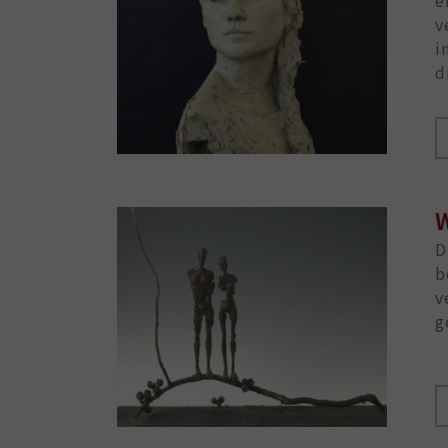
v
i
d
W
D
b
v
g