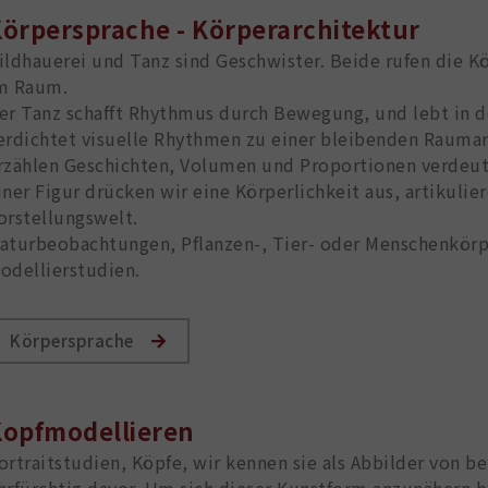
örpersprache - Körperarchitektur
ildhauerei und Tanz sind Geschwister. Beide rufen die
m Raum.
er Tanz schafft Rhythmus durch Bewegung, und lebt in de
erdichtet visuelle Rhythmen zu einer bleibenden Rauma
rzählen Geschichten, Volumen und Proportionen verdeut
iner Figur drücken wir eine Körperlichkeit aus, artikulie
orstellungswelt.
aturbeobachtungen, Pflanzen-, Tier- oder Menschenkörp
odellierstudien.
Körpersprache
opfmodellieren
ortraitstudien, Köpfe, wir kennen sie als Abbilder von 
hrfürchtig davor. Um sich dieser Kunstform anzunähern b