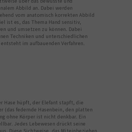
ittweise über das bewusste und
onalem Abbild an. Dabei werden
gehend vom anatomisch korrekten Abbild
el ist es, das Thema Hand sensitiv,
hren und umsetzen zu können. Dabei
enen Techniken und unterschiedlichen
 entsteht im aufbauenden Verfahren.
 Hase hüpft, der Elefant stapft, die
er (das federnde Hasenbein, den platten
g ohne Körper ist nicht denkbar. Ein
ellbar. Jedes Lebewesen drückt seine
us. Diese Sichtweise, das Miteinbeziehen