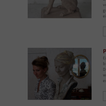
v
g
e
P
E
b
D
w
e