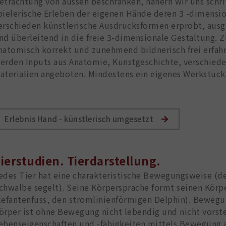
etrachtung von aussen beschränken, nähern wir uns schr
pielerische Erleben der eigenen Hände deren 3 -dimensi
erschieden künstlerische Ausdrucksformen erprobt, aus
nd überleitend in die freie 3-dimensionale Gestaltung. Zi
natomisch korrekt und zunehmend bildnerisch frei erfa
erden Inputs aus Anatomie, Kunstgeschichte, verschied
aterialien angeboten. Mindestens ein eigenes Werkstück
Erlebnis Hand - künstlerisch umgesetzt
ierstudien. Tierdarstellung.
edes Tier hat eine charakteristische Bewegungsweise (der
chwalbe segelt). Seine Körpersprache formt seinen Körp
lefantenfuss, den stromlinienförmigen Delphin). Bewegun
örper ist ohne Bewegung nicht lebendig und nicht vorst
ebenseigenschaften und -fähigkeiten mittels Bewegung a