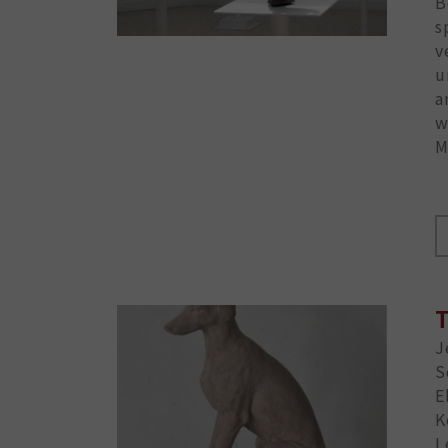
B
s
v
u
a
w
M
T
J
S
E
K
L