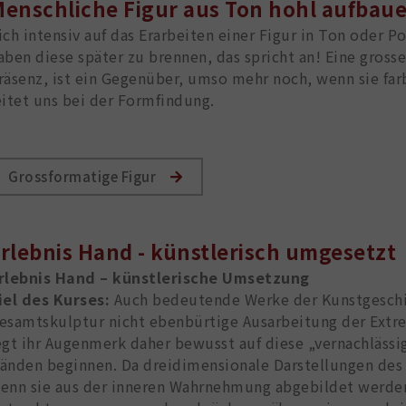
enschliche Figur aus Ton hohl aufbau
ich intensiv auf das Erarbeiten einer Figur in Ton oder P
aben diese später zu brennen, das spricht an! Eine grosse
räsenz, ist ein Gegenüber, umso mehr noch, wenn sie farb
eitet uns bei der Formfindung.
Grossformatige Figur
rlebnis Hand - künstlerisch umgesetzt
rlebnis Hand – künstlerische Umsetzung
iel des Kurses:
Auch bedeutende Werke der Kunstgeschic
esamtskulptur nicht ebenbürtige Ausarbeitung der Extre
egt ihr Augenmerk daher bewusst auf diese „vernachläss
änden beginnen. Da dreidimensionale Darstellungen des
enn sie aus der inneren Wahrnehmung abgebildet werden u