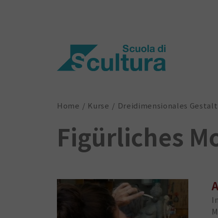
Home
Kurse
Dreidimensionales Gestal
Figürliches M
A
I
M