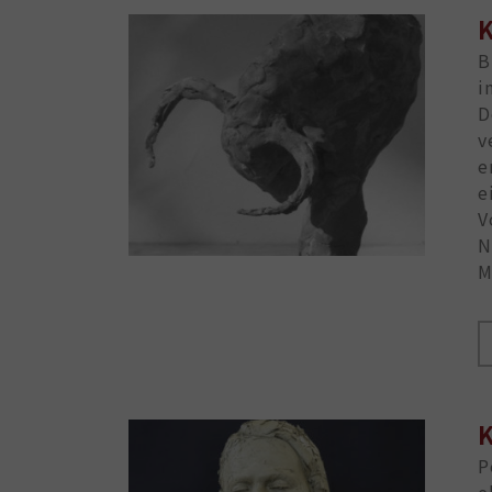
K
B
i
D
v
e
e
V
N
M
K
P
e