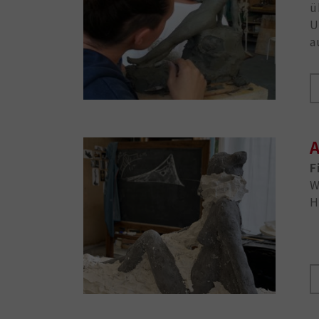
ü
U
a
A
F
W
H