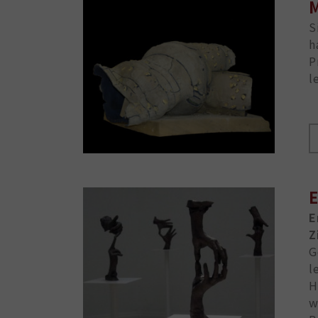
M
S
h
P
l
E
E
Z
G
l
H
w